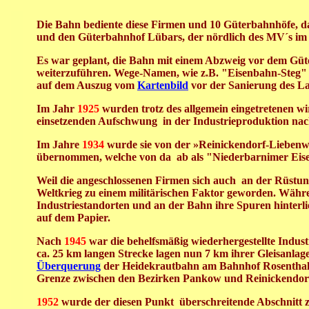
Die Bahn bediente diese Firmen und 10 Güterbahnhöfe, 
und
den Güterbahnhof
Lübars, der nördlich des MV´s im 
E
s war geplant, die Bahn mit einem Abzweig vor dem Gü
weiterzuführen.
Wege-Namen, wie z.B. "Eisenbahn-Steg"
auf dem Auszug vom
Kartenbild
vor der Sanierung
des La
Im Jahr
1925
wurden trotz des allgemein eingetretenen 
einsetzenden Aufschwung in der Industrieproduktion na
Im Jahre
1934
wurde sie von der »Reinickendorf-Lieben
übernommen, welche von da ab als "Niederbarnimer Eis
Weil die angeschlossenen Firmen sich auch an der Rüstun
Weltkrieg zu einem militärischen Faktor geworden.
Währen
Industriestandorten und an der Bahn ihre Spuren hinterl
auf dem Papier.
Nach
1945
war die behelfsmäßig wiederhergestellte Indust
ca. 25 km langen Strecke lagen nun 7 km ihrer Gleisanlag
Überquerung
der Heidekrautbahn am Bahnhof Rosenthal ve
Grenze zwischen den Bezirken Pankow und Reinickendo
1952
wurde der diesen Punkt überschreitende Abschnitt