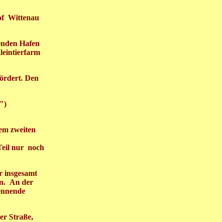
of Wittenau
enden Hafen
leintierfarm
fördert. Den
")
dem zweiten
Teil nur noch
r insgesamt
in.
An der
rennende
r Straße,