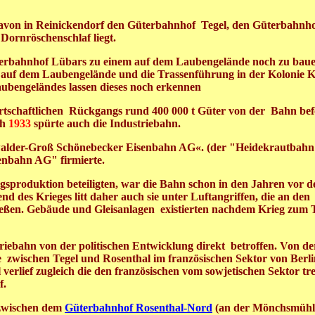
davon in Reinickendorf den Güterbahnhof Tegel,
den Güterbahnh
Dornröschenschlaf liegt.
terbahnhof Lübars
zu einem auf dem Laubengelände noch zu bau
 auf dem
Laubengelände und die Trassenführung in der Kolonie K
ubengeländes lassen dieses noch erkennen
wirtschaftlichen Rückgangs rund 400 000 t Güter von der Bahn be
ch
1933
spürte auch die Industriebahn.
walder-Groß Schönebecker Eisenbahn AG«. (der "Heidekrautbahn
enbahn AG" firmierte.
gsproduktion beteiligten, war die Bahn schon in den Jahren vor 
d des Krieges litt daher auch sie unter Luftangriffen, die an den
ießen. Gebäude und Gleisanlagen existierten nachdem Krieg zum 
riebahn von der politischen Entwicklung direkt betroffen. Von de
e zwischen Tegel und Rosenthal im französischen Sektor von Berl
rlief zugleich die den französischen vom sowjetischen Sektor t
rf.
 zwischen dem
Güterbahnhof Rosenthal-Nord
(an der Mönchsmühle