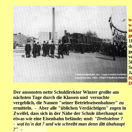
w
w
i
g
1
d
g
v
5
S
J
f
D
D
er ansonsten nette Schuldirektor Winzer grollte am
nächsten Tage durch die Klassen und versuchte
vergeblich, die Namen "seiner Betriebseisenbahner" zu
ermitteln. - Aber alle "üblichen Verdächtigen" zogen in
Zweifel, dass sich in der Nähe der Schule überhaupt so
etwas wie eine Eisenbahn befände; und:
"Drehsiehne ?
- wat iss´n dat ? und wie schreibt man denn ditt übahaupt
?"
-